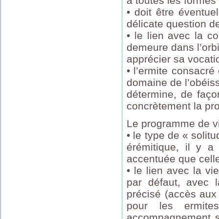
à toutes les formes 
• doit être éventue
délicate question de
• le lien avec la co
demeure dans l’orbi
apprécier sa vocati
• l’ermite consacré
domaine de l’obéiss
détermine, de faço
concrètement la pro
Le programme de vie
• le type de « solit
érémitique, il y a
accentuée que celle
• le lien avec la vi
par défaut, avec l
précisé (accès aux s
pour les ermite
accompagnement spi