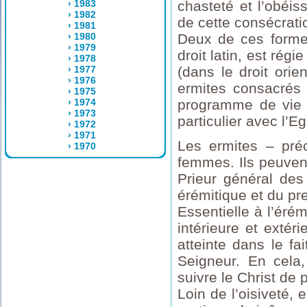
› 1983
chasteté et l’obéis
› 1982
de cette consécrati
› 1981
› 1980
Deux de ces formes
› 1979
droit latin, est régi
› 1978
› 1977
(dans le droit orie
› 1976
ermites consacrés 
› 1975
› 1974
programme de vie é
› 1973
particulier avec l’E
› 1972
› 1971
Les ermites – pr
› 1970
femmes. Ils peuvent
Prieur général des
érémitique et du pr
Essentielle à l’éré
intérieure et extér
atteinte dans le f
Seigneur. En cela,
suivre le Christ de 
Loin de l’oisiveté, 