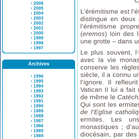
C
› 2006
› 2005
L’érémitisme est l’
› 2004
distingue en deux 
› 2003
› 2002
l’érémitisme propr
› 2001
(
eremos
) loin des 
› 2000
› 1999
une grotte – dans 
› 1998
› 1997
Le plus souvent, l
avec la vie monas
Archives
conserve les règles
siècle, il a connu 
› 1996
› 1995
l’ignore. Il refle
› 1994
Vatican II lui a fait
› 1993
› 1992
de même le
Catéchi
› 1991
Qui sont les ermit
› 1990
› 1989
de l’Eglise catholi
› 1988
ermites. Les uns 
› 1987
› 1986
monastiques ; d’au
› 1985
diocésain, par des
› 1984