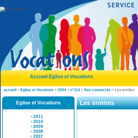
Accueil
Eglise et Vocations
accueil
>
Eglise et Vocations
>
2004
>
n°114
>
Des consacrés
> Les ermites
Les ermites
Eglise et Vocations
› 2011
› 2010
› 2009
› 2008
› 2007