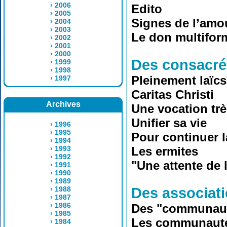
› 2006
Edito
› 2005
Signes de l’amo
› 2004
› 2003
Le don multiform
› 2002
› 2001
› 2000
Des consacré
› 1999
› 1998
Pleinement laïc
› 1997
Caritas Christi
Archives
Une vocation tr
Unifier sa vie
› 1996
› 1995
Pour continuer l
› 1994
› 1993
Les ermites
› 1992
"Une attente de 
› 1991
› 1990
› 1989
› 1988
Des associati
› 1987
› 1986
Des "communauté
› 1985
Les communautés
› 1984