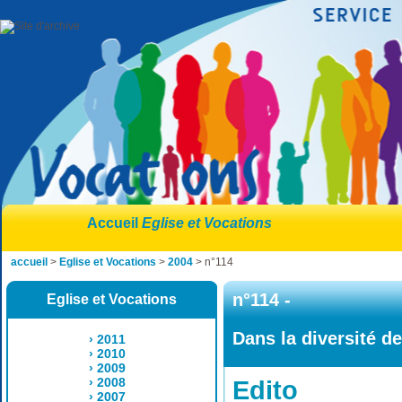
Accueil
Eglise et Vocations
accueil
>
Eglise et Vocations
>
2004
> n°114
n°114 -
Eglise et Vocations
Dans la diversité de
› 2011
› 2010
› 2009
› 2008
Edito
› 2007