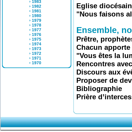
› 1983
Eglise diocésai
› 1982
› 1981
"Nous faisons al
› 1980
› 1979
› 1978
Ensemble, no
› 1977
› 1976
Prêtre, prophète
› 1975
› 1974
Chacun apporte s
› 1973
› 1972
"Vous êtes la l
› 1971
Rencontres avec
› 1970
Discours aux évê
Proposer de deve
Bibliographie
Prière d’interce