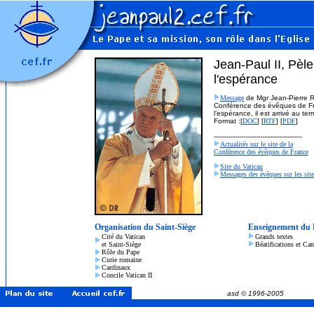
Jean-Paul II
, Pèle
l'espérance
Message
de Mgr Jean-Pierre Ri
Conférence des évêques de Fr
l’espérance, il est arrivé au te
Format :[
DOC
] [
RTF
] [
PDF
]
------------------------------------------
Actualités sur le site de la
Conférence des évêques de France
Site du Vatican
Messages des évêques sur les site
Organisation du Saint-Siège
Enseignement du 
Cité du Vatican
Grands textes
et Saint-Siège
Béatifications et Ca
Rôle du Pape
Curie romaine
Cardinaux
Concile Vatican II
asd © 1996-2005